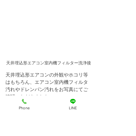
天井埋込形エアコン室内機フィルター洗浄後
天井埋込形エアコンの外観やホコリ等
はもちろん、エアコン室内機フィルタ
汚れやドレンパン汚れをお写真にてご
確認いただきました。
終了間際に店舗の方にお越し頂き、エ
Phone
LINE
アコンクリーニング後の汚水や作業写
真などからビフォーアフターをご確認
頂いています。
ありがとうございました！　